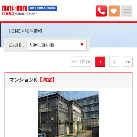
>
物件情報
並び順：
ページ1/2
1
2
>>
マンションK
【満室】