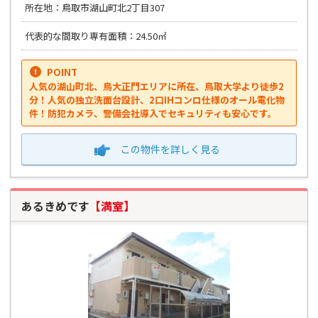
所在地：鳥取市湖山町北2丁目307
代表的な間取り専有面積：24.50㎡
POINT
人気の湖山町北、鳥大正門エリアに所在、鳥取大学より徒歩2
分！人気の独立洗面台設計、2口IHコンロ仕様のオール電化物
件！防犯カメラ、警備会社導入でセキュリティも安心です。
この物件を
詳しく見る
あるきめです
【満室】