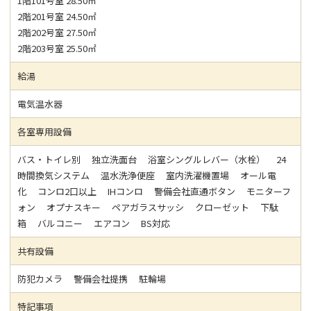
1階101号室 28.50㎡
2階201号室 24.50㎡
2階202号室 27.50㎡
2階203号室 25.50㎡
給湯
電気温水器
各室専用設備
バス・トイレ別 独立洗面台 浴室シングルレバー（水栓） 24
時間換気システム 温水洗浄便座 室内洗濯機置場 オール電
化 コンロ2口以上 IHコンロ 警備会社直通ボタン モニターフ
ォン オプナスキー ペアガラスサッシ クローゼット 下駄
箱 バルコニー エアコン BS対応
共有設備
防犯カメラ 警備会社提携 駐輪場
特記事項