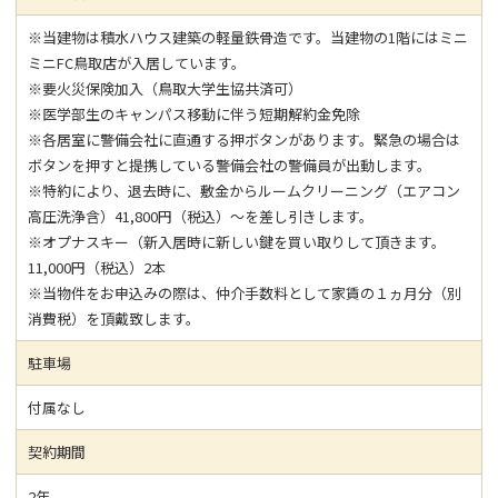
※当建物は積水ハウス建築の軽量鉄骨造です。当建物の1階にはミニ
ミニFC鳥取店が入居しています。
※要火災保険加入（鳥取大学生協共済可）
※医学部生のキャンパス移動に伴う短期解約金免除
※各居室に警備会社に直通する押ボタンがあります。緊急の場合は
ボタンを押すと提携している警備会社の警備員が出動します。
※特約により、退去時に、敷金からルームクリーニング（エアコン
高圧洗浄含）41,800円（税込）～を差し引きします。
※オプナスキー（新入居時に新しい鍵を買い取りして頂きます。
11,000円（税込）2本
※当物件をお申込みの際は、仲介手数料として家賃の１ヵ月分（別
消費税）を頂戴致します。
駐車場
付属なし
契約期間
2年