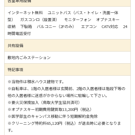
各室専用設備
インターネット無料 ユニットバス（バス・トイレ・洗面一体
型） ガスコンロ（設置済） モニターフォン オプナスキー
収納 下駄箱 バルコニー（2Fのみ） エアコン CATV対応 24
時間電話受付
共有設備
敷地内ごみステーション
特記事項
※当物件は積水ハウス建物です。
※自転車は、1階の入居者様は玄関前、2階の入居者様は階段下等の
他の入居者様に迷惑がかからない場所に駐輪して下さい。
※要火災保険加入（鳥取大学生協共済可）
※オプナスキー初期費用鍵買取13,200円（税込）
※医学部生のキャンパス移動に伴う短期解約金免除
※クリーニング特約料65,120円（税込）が退去時に必要となりま
す。