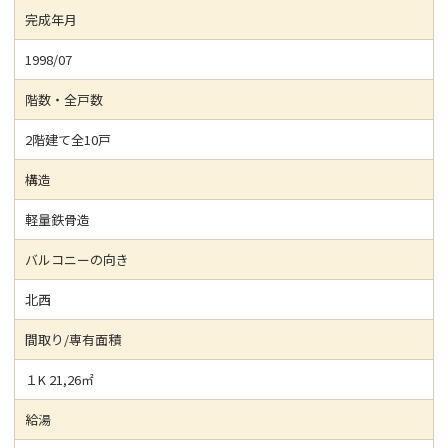
完成年月
1998/07
階数・全戸数
2階建て全10戸
構造
軽量鉄骨造
バルコニーの向き
北西
間取り/専有面積
１K 21,26㎡
給湯