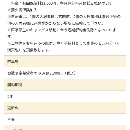
料金：初回保証料33,000円、各月保証料月額総支払額の2％
※要火災保険加入
※自転車は、1階の入居者様は玄関前、2階の入居者様は階段下等の
他の入居者様に迷惑がかからない場所に駐輪して下さい。
※医学部生のキャンパス移動に伴う短期解約金免除となっていま
す。
※当物件をお申込みの際は、仲介手数料として家賃の１ヵ月分（別
消費税）を頂戴致します。
駐車場
台数限定希望者のみ 月額3,300円（税込）
契約期間
2年
更新料
不要