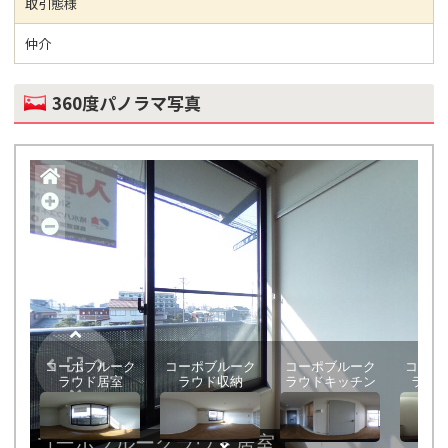
取引態様
仲介
360度パノラマ写真
コーポブルーク
コーポブルーク
コーポブルーク
コーポ
ラウド居室
ラウド収納
ラウドキッチン
ラウ
コーポブルークラウド居室