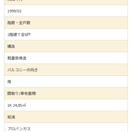
1999/02
階数・全戸数
2階建て全8戸
構造
軽量鉄骨造
バルコニーの向き
南
間取り/専有面積
1K 24,85㎡
給湯
プロパンガス