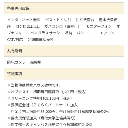
各室専用設備
インターネット無料 バス・トイレ別 独立洗面台 温水洗浄便
座 コンロ2口以上 ガスコンロ（設置可） モニターフォン オ
プナスキー ペアガラスサッシ 収納 バルコニー エアコン
CATV対応 24時間電話受付
共有設備
防犯カメラ 駐輪場
特記事項
※当物件は積水ハウス建物です。
※オプナスキー初期費用鍵買取13,200円（税込）
※クリーニング特約料65,120円（税込）
※要保証会社（らくらくパートナー）加入
料金：初回保証料33,000円、各月保証料月額総支払額の2％
※要火災保険加入（鳥取大学生協共済可）
※医学部生のキャンパス移動に伴う短期解約金免除