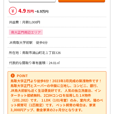
4.9
¥
万円
~6.9万円
共益費：月額3,000円
鳥大正門周辺エリア
JR鳥取大学前駅 徒歩6分
所在地：鳥取市湖山町北１丁目326
代表的な間取り専有面積：24.01㎡
POINT
鳥取大学正門より徒歩6分！2023年3月完成の築浅物件です！
鳥取大学正門とスーパーの中間に立地し、コンビニ、銀行、
JR鳥大前駅も近く生活便良好です。 人気の独立洗面台、イン
ターネット接続無料、2口IHコンロを採用した１K物件
（201.202）です。 １LDK（101号室）のみ、室内犬、猫のペ
ット飼育可（1匹限定）です。 ペット飼育の場合は、家賃
3,000円アップ、敷金家賃の2ヶ月分となります。