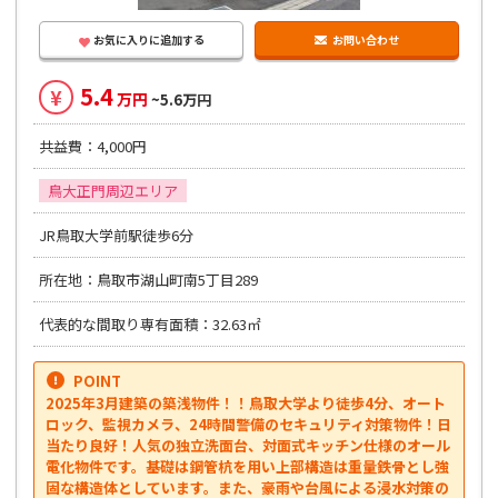
お気に入りに追加する
お問い合わせ
5.4
¥
万円
~5.6万円
共益費：4,000円
鳥大正門周辺エリア
JR鳥取大学前駅徒歩6分
所在地：鳥取市湖山町南5丁目289
代表的な間取り専有面積：32.63㎡
POINT
2025年3月建築の築浅物件！！鳥取大学より徒歩4分、オート
ロック、監視カメラ、24時間警備のセキュリティ対策物件！日
当たり良好！人気の独立洗面台、対面式キッチン仕様のオール
電化物件です。基礎は鋼管杭を用い上部構造は重量鉄骨とし強
固な構造体としています。また、豪雨や台風による浸水対策の