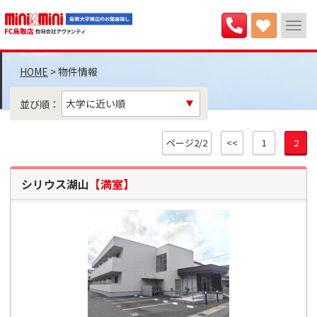
>
物件情報
並び順：
ページ2/2
<<
1
2
シリウス湖山
【満室】