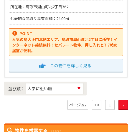
所在地：鳥取市湖山町北2丁目762
代表的な間取り専有面積：24.00㎡
POINT
人気の鳥大正門北側エリア、鳥取市湖山町北2丁目に所在！イ
ンターネット接続無料！セパレート物件。押し入れと7.7帖の
居室が便利。
この物件を
詳しく見る
並び順：
ページ2/2
<<
1
2
物件を検索する
Search